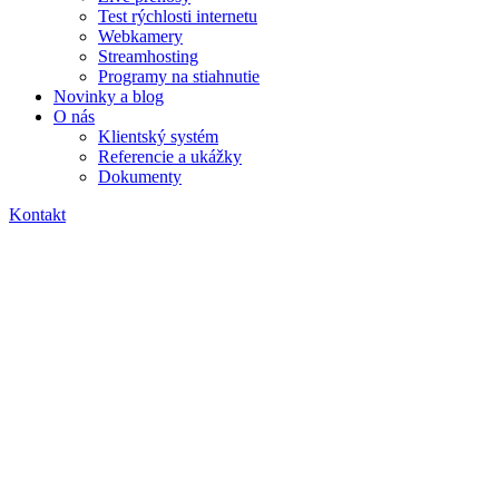
Test rýchlosti internetu
Webkamery
Streamhosting
Programy na stiahnutie
Novinky a blog
O nás
Klientský systém
Referencie a ukážky
Dokumenty
Kontakt