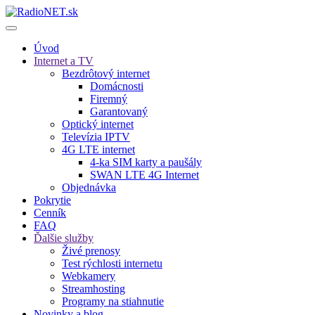
Úvod
Internet a TV
Bezdrôtový internet
Domácnosti
Firemný
Garantovaný
Optický internet
Televízia IPTV
4G LTE internet
4-ka SIM karty a paušály
SWAN LTE 4G Internet
Objednávka
Pokrytie
Cenník
FAQ
Ďalšie služby
Živé prenosy
Test rýchlosti internetu
Webkamery
Streamhosting
Programy na stiahnutie
Novinky a blog