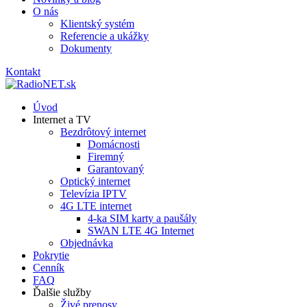
O nás
Klientský systém
Referencie a ukážky
Dokumenty
Kontakt
Úvod
Internet a TV
Bezdrôtový internet
Domácnosti
Firemný
Garantovaný
Optický internet
Televízia IPTV
4G LTE internet
4-ka SIM karty a paušály
SWAN LTE 4G Internet
Objednávka
Pokrytie
Cenník
FAQ
Ďalšie služby
Živé prenosy